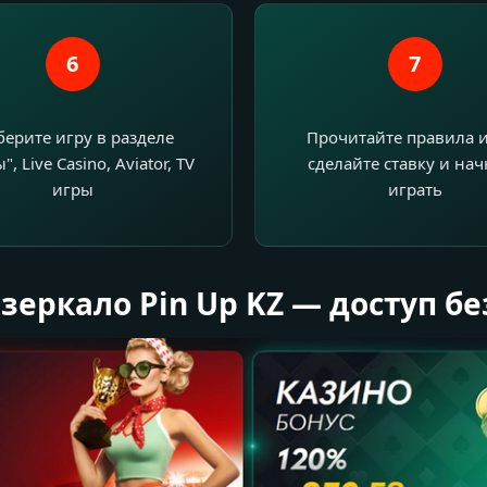
6
7
ерите игру в разделе
Прочитайте правила 
", Live Casino, Aviator, TV
сделайте ставку и на
игры
играть
еркало Pin Up KZ — доступ б