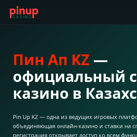
Пин Ап KZ
—
официальный с
казино в Казах
Pin Up KZ — одна из ведущих игровых платфо
объединяющая онлайн-казино и ставки на с
регистрация открывает доступ ко всем функци