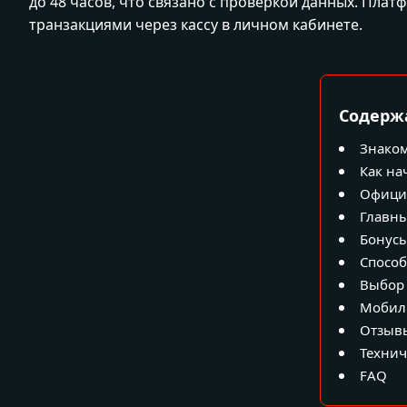
до 48 часов, что связано с проверкой данных. Плат
транзакциями через кассу в личном кабинете.
Содерж
Знаком
Как на
Официа
Главны
Бонусы
Способ
Выбор 
Мобиль
Отзывы
Технич
FAQ